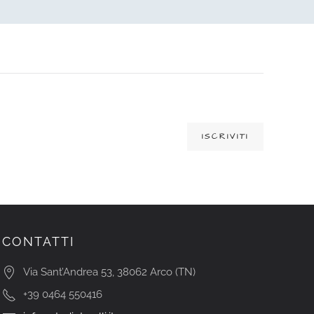
ISCRIVITI
CONTATTI
Via Sant’Andrea 53, 38062 Arco (TN)
+39 0464 550416