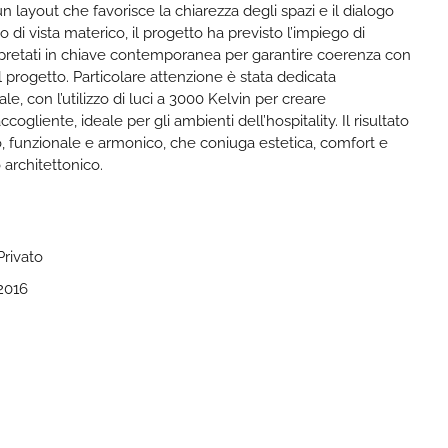
un layout che favorisce la chiarezza degli spazi e il dialogo
o di vista materico, il progetto ha previsto l’impiego di
terpretati in chiave contemporanea per garantire coerenza con
al progetto. Particolare attenzione è stata dedicata
iale, con l’utilizzo di luci a 3000 Kelvin per creare
ogliente, ideale per gli ambienti dell’hospitality. Il risultato
, funzionale e armonico, che coniuga estetica, comfort e
o architettonico.
Privato
2016