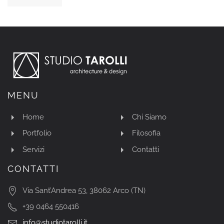
MENU
Home
Chi Siamo
Portfolio
Filosofia
Servizi
Contatti
CONTATTI
Via Sant’Andrea 53, 38062 Arco (TN)
+39 0464 550416
info@studiotarolli.it