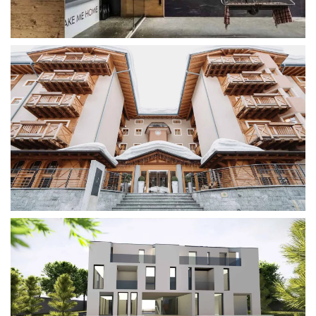
design ad esaltare un raffinato arredamento un po’
vintage e un po’ design contemporaneo di montagna,
lussuoso ma non pretenzioso.
A Madonna di Campiglio l’architettura alpina in questo
hotel si fonde con l’architettura contemporanea per
offrire al cliente il comfort di un hotel a quattro stelle.
La demolizione del vecchio edificio ha lasciato spazio
all’espressione di un’architettura contemporanea per
una residenza di vacanza costituita da appartamenti di
varia metratura circondati da spazi verdi e