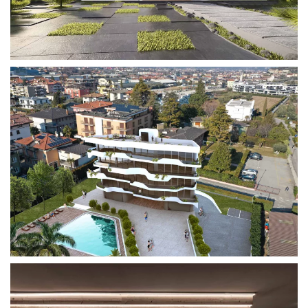
parzialmente pavimentati per i parcheggi di superficie
degli ospiti.
Un residence contemporaneo a Riva del Garda, a due
passi dal lago, dotato di servizi e comfort anche per il
cliente più esigente. La progettazione parametrica dei
parapetti dei poggioli conferisce all’edificio una forte
caratterizzazione stilistica.