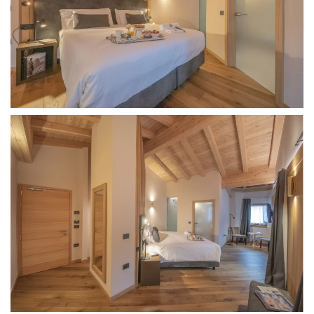
caratterizzata dall’alternarsi ritmico di listoni in legno di
rovere di diverse dimensioni. Questa composizione
crea un gioco di texture e linee che dona alla stanza
un senso di equilibrio e armonia, trasformando il letto
in un elemento di grande impatto visivo.
Un’oasi di tranquillità, dove gli ampi spazi mansardati e
la morbidezza dei tessuti si mescolano con la calda
bellezza del legno di rovere. I corpi illuminanti,
arricchiti da inserti d’oro, diffondono una luce dorata
che accentua la sensazione di comfort e raffinatezza