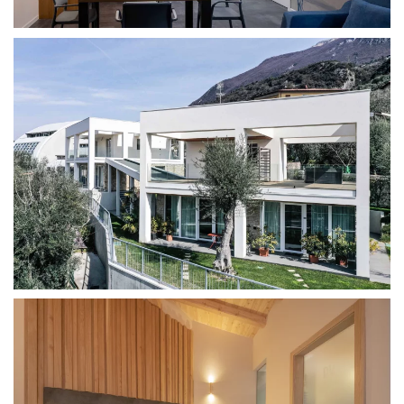
Due corpi di fabbrica gemelli, dalle linee pulite e
minimaliste, riflettono i principi razionalisti
dell'architettura moderna. I richiami alla visione di Le
Corbusier emergono nella struttura, che si adatta con
naturalezza a un contesto ricettivo per il turismo, con
un design funzionale e contemporaneo.
Il cuore della stanza è definito dalla quinta
architettonica del letto, dove la testata imbottita si
inserisce perfettamente in una costruzione lignea,