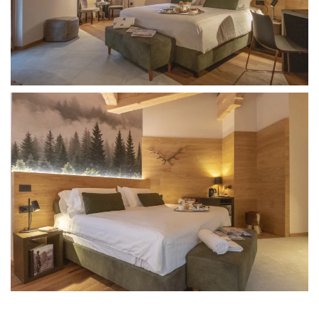
quattro stelle superior un’oasi di comfort e relax.
Un ambiente avvolgente e suggestivo, dove il retro
del letto, con un’immagine parzialmente astratta di un
bosco montano avvolto dalla nebbia, trasporta l’ospite
in un’atmosfera misteriosa e serena. Il verde,
richiamato dalla fotografia, pervade i tessuti della
stanza, creando un’unione perfetta tra natura e
comfort, ideale per un soggiorno rilassante.