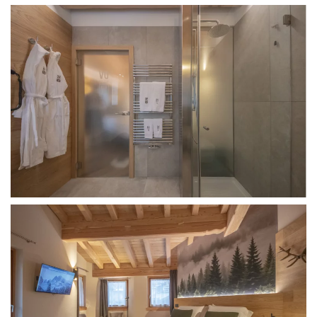
Un bagno minimal caratterizzato dal contrasto tra il
calore della boiserie e i materiali freddi come il vetro e
il gres porcellanato. Il termoarredo in acciaio inox
aggiunge un tocco moderno, mentre le piastrelle di
grande formato amplificano la sensazione di spazio e
luminosità.
Luci soffuse e colori caldi, imbottiti e tessuti naturali,
trompe l’oeil illuminato sul retro-letto e soffitto in
legno fanno di questa stanza mansardata in un hotel a