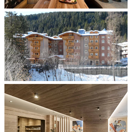
Luci soffuse e colori caldi, imbottiti e tessuti naturali,
trompe l’oeil illuminato sul retro-letto e soffitto in
legno fanno di questa stanza mansardata in un hotel a
quattro stelle superior un’oasi di comfort e relax.