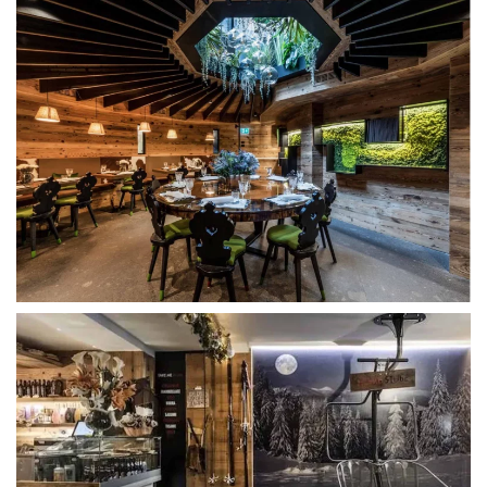
Il profumo del sottobosco, i muschi, le foglie e le felci
dei prati qui si intromettono a ricordare agli ospiti il
luogo in cui si trovano, avvolti da un mantello di legno
sulle pareti e sul controsoffitto a travetti radiali rispetto
al lucernario.
Il ristorante-stube-birreria è una casa di montagna
calda e romantica stilizzata dall’uso reinterpretato del
legno. La storia della località è cifrata da oggetti come
la seggiovia vintage, le vecchie attrezzature da sci, le
fotografie dei personaggi campigliani annoverati nel
mito dello sci mondiale. Un’esplosione creativa di
immagini, geometrie, luci, lo spirito fashion mixato al