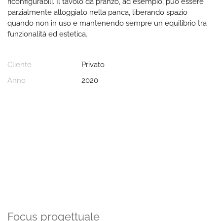
riconfigurabili. Il tavolo da pranzo, ad esempio, può essere
parzialmente alloggiato nella panca, liberando spazio
quando non in uso e mantenendo sempre un equilibrio tra
funzionalità ed estetica.
Cliente
Privato
Anno
2020
Focus progettuale